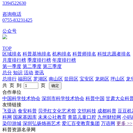
3394522630
咨询电话
0755-83231425
公众号
TOP
区域排名
科普基地排名
机构排名
科普师排名
科技志愿者排名
月度排行榜
季度排行榜
年度排行榜
第一季度
第二季度
第三季度
总分
知识
活动
资讯
总排行
福田区
罗湖区
南山区
盐田区
宝安区
龙岗区
坪山区
龙
共 页 到
页
合作单位
中国科学技术协会
深圳市科学技术协会
科普中国
甘肃大众科
友情链接
飞亚达
食安科普
贝壳红文化艺术馆
文恺科技
成都科普
豆豆机
科网
国家基因库
未来公社教育
青苗儿童口腔
九州财经网
小码
染印游城
深圳弘扬烙画艺术
爱汇百变教育集团
万语网
更多 >>
科普资源名录网