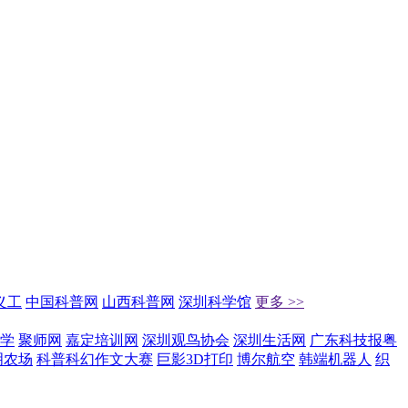
义工
中国科普网
山西科普网
深圳科学馆
更多 >>
学
聚师网
嘉定培训网
深圳观鸟协会
深圳生活网
广东科技报粤
明农场
科普科幻作文大赛
巨影3D打印
博尔航空
韩端机器人
织