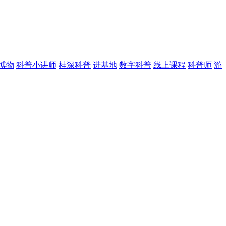
博物
科普小讲师
桂深科普
进基地
数字科普
线上课程
科普师
游