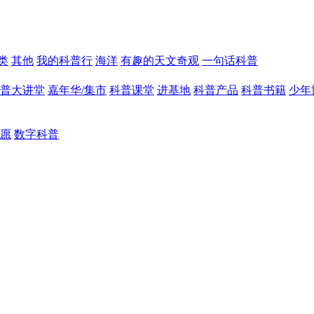
类
其他
我的科普行
海洋
有趣的天文奇观
一句话科普
普大讲堂
嘉年华/集市
科普课堂
进基地
科普产品
科普书籍
少年
愿
数字科普