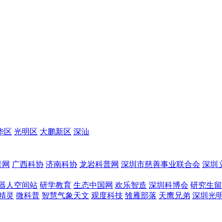
华区
光明区
大鹏新区
深汕
普网
广西科协
济南科协
龙岩科普网
深圳市慈善事业联合会
深圳
器人空间站
研学教育
生态中国网
欢乐智造
深圳科博会
研究生留
精灵
微科普
智慧气象天文
观度科技
雏雁部落
天鹰兄弟
深圳光