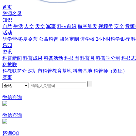
首页
资源名录
知识
自然
生活
人文
天文
军事
科技前沿
航空航天
视频类
安全
音频
活动
研学营/冬夏令营
公益科普
团体定制
进学校
24小时科学银行
科
乐园
资讯
科普新闻
科普成果
科普活动
科技周
科普月
科普学分制
科技志
科教联
科教联简介
深圳市科普教育基地
科普基地
科普师（双证）
赛事
微信咨询
微信咨询
咨询QQ