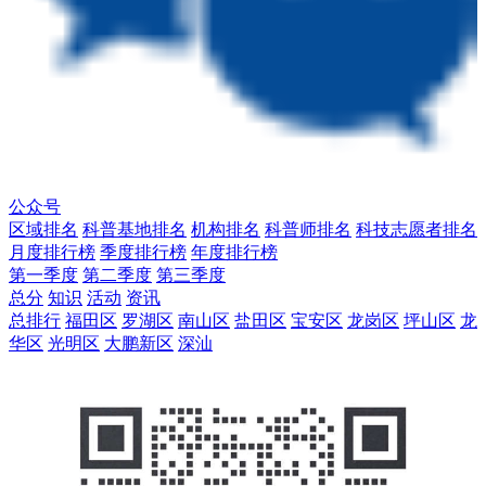
公众号
区域排名
科普基地排名
机构排名
科普师排名
科技志愿者排名
月度排行榜
季度排行榜
年度排行榜
第一季度
第二季度
第三季度
总分
知识
活动
资讯
总排行
福田区
罗湖区
南山区
盐田区
宝安区
龙岗区
坪山区
龙
华区
光明区
大鹏新区
深汕