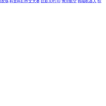
明农场
科普科幻作文大赛
巨影3D打印
博尔航空
韩端机器人
织