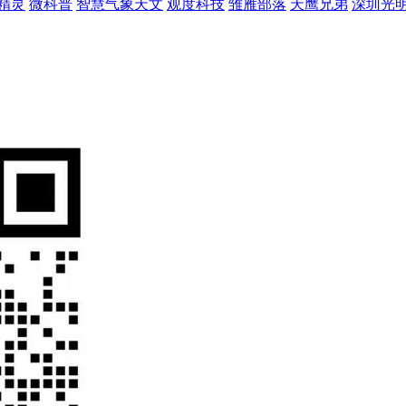
精灵
微科普
智慧气象天文
观度科技
雏雁部落
天鹰兄弟
深圳光