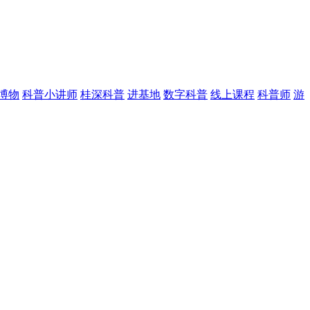
博物
科普小讲师
桂深科普
进基地
数字科普
线上课程
科普师
游