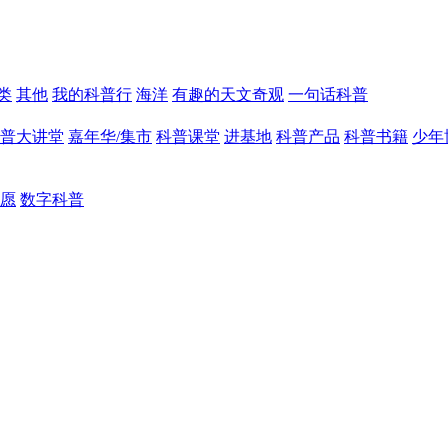
类
其他
我的科普行
海洋
有趣的天文奇观
一句话科普
普大讲堂
嘉年华/集市
科普课堂
进基地
科普产品
科普书籍
少年
愿
数字科普