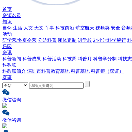
首页
资源名录
知识
自然
生活
人文
天文
军事
科技前沿
航空航天
视频类
安全
音频
活动
研学营/冬夏令营
公益科普
团体定制
进学校
24小时科学银行
科
乐园
资讯
科普新闻
科普成果
科普活动
科技周
科普月
科普学分制
科技志
科教联
科教联简介
深圳市科普教育基地
科普基地
科普师（双证）
赛事
微信咨询
微信咨询