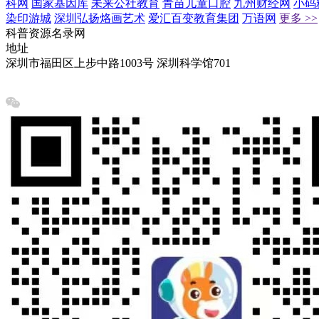
科网
国家基因库
未来公社教育
青苗儿童口腔
九州财经网
小码
染印游城
深圳弘扬烙画艺术
爱汇百变教育集团
万语网
更多 >>
科普资源名录网
地址
深圳市福田区上步中路1003号 深圳科学馆701