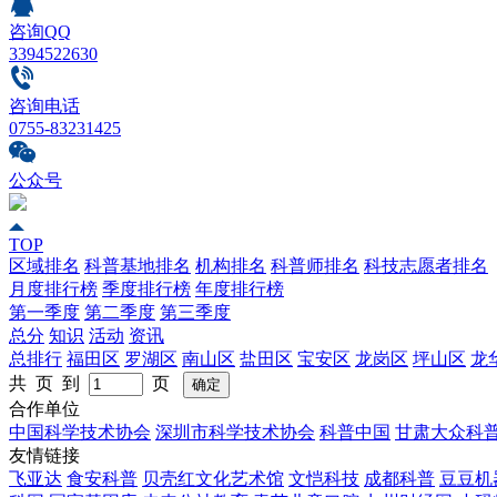
咨询QQ
3394522630
咨询电话
0755-83231425
公众号
TOP
区域排名
科普基地排名
机构排名
科普师排名
科技志愿者排名
月度排行榜
季度排行榜
年度排行榜
第一季度
第二季度
第三季度
总分
知识
活动
资讯
总排行
福田区
罗湖区
南山区
盐田区
宝安区
龙岗区
坪山区
龙
共 页 到
页
合作单位
中国科学技术协会
深圳市科学技术协会
科普中国
甘肃大众科
友情链接
飞亚达
食安科普
贝壳红文化艺术馆
文恺科技
成都科普
豆豆机