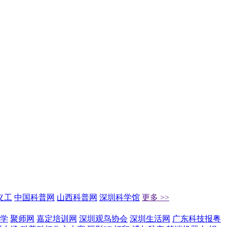
义工
中国科普网
山西科普网
深圳科学馆
更多 >>
学
聚师网
嘉定培训网
深圳观鸟协会
深圳生活网
广东科技报粤