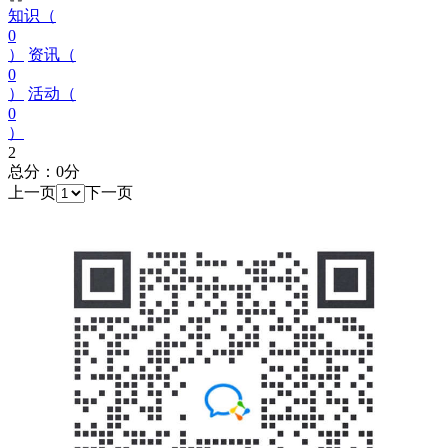
知识（
0
）
资讯（
0
）
活动（
0
）
2
总分：0分
上一页
下一页