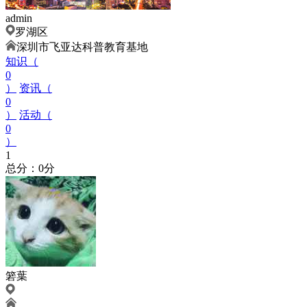
admin
罗湖区
深圳市飞亚达科普教育基地
知识（
0
）
资讯（
0
）
活动（
0
）
1
总分：0分
箬葉