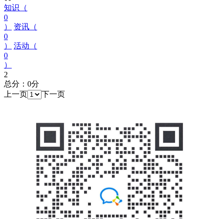
知识（
0
）
资讯（
0
）
活动（
0
）
2
总分：0分
上一页
下一页