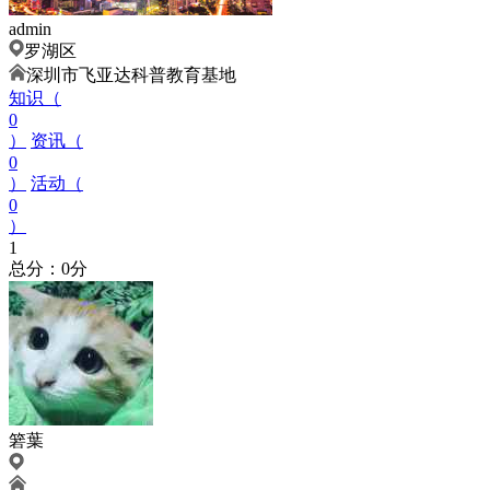
admin
罗湖区
深圳市飞亚达科普教育基地
知识（
0
）
资讯（
0
）
活动（
0
）
1
总分：0分
箬葉