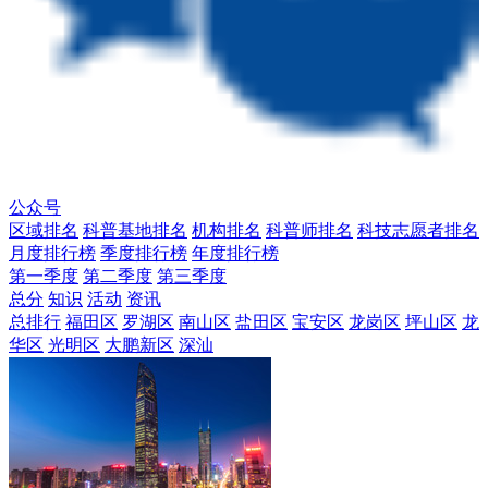
公众号
区域排名
科普基地排名
机构排名
科普师排名
科技志愿者排名
月度排行榜
季度排行榜
年度排行榜
第一季度
第二季度
第三季度
总分
知识
活动
资讯
总排行
福田区
罗湖区
南山区
盐田区
宝安区
龙岗区
坪山区
龙
华区
光明区
大鹏新区
深汕