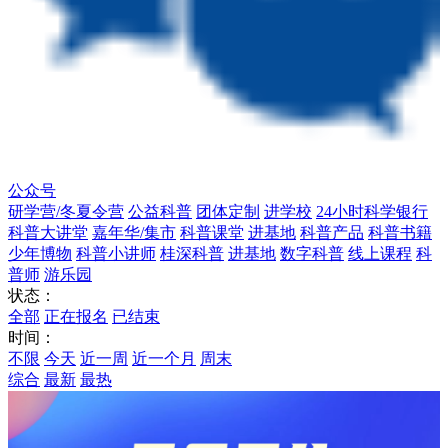
公众号
研学营/冬夏令营
公益科普
团体定制
进学校
24小时科学银行
科普大讲堂
嘉年华/集市
科普课堂
进基地
科普产品
科普书籍
少年博物
科普小讲师
桂深科普
进基地
数字科普
线上课程
科
普师
游乐园
状态：
全部
正在报名
已结束
时间：
不限
今天
近一周
近一个月
周末
综合
最新
最热