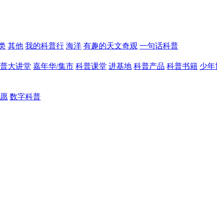
类
其他
我的科普行
海洋
有趣的天文奇观
一句话科普
普大讲堂
嘉年华/集市
科普课堂
进基地
科普产品
科普书籍
少年
愿
数字科普