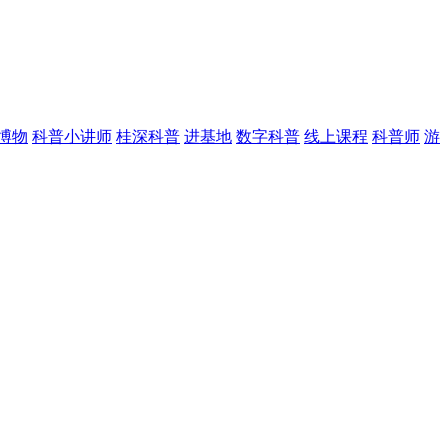
博物
科普小讲师
桂深科普
进基地
数字科普
线上课程
科普师
游