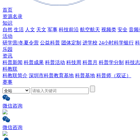
首页
资源名录
知识
自然
生活
人文
天文
军事
科技前沿
航空航天
视频类
安全
音频
活动
研学营/冬夏令营
公益科普
团体定制
进学校
24小时科学银行
科
乐园
资讯
科普新闻
科普成果
科普活动
科技周
科普月
科普学分制
科技志
科教联
科教联简介
深圳市科普教育基地
科普基地
科普师（双证）
赛事
微信咨询
微信咨询