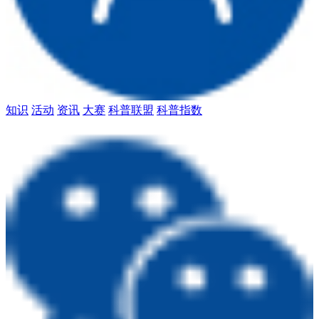
知识
活动
资讯
大赛
科普联盟
科普指数