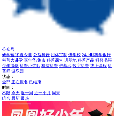
公众号
研学营/冬夏令营
公益科普
团体定制
进学校
24小时科学银行
科普大讲堂
嘉年华/集市
科普课堂
进基地
科普产品
科普书籍
少年博物
科普小讲师
桂深科普
进基地
数字科普
线上课程
科
普师
游乐园
状态：
全部
正在报名
已结束
时间：
不限
今天
近一周
近一个月
周末
综合
最新
最热