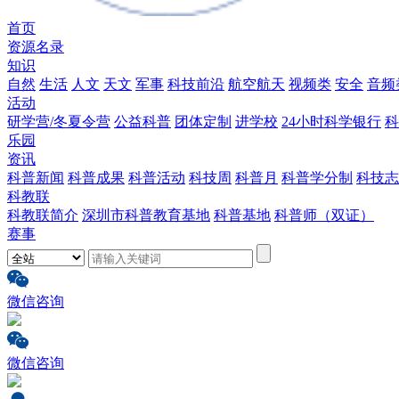
首页
资源名录
知识
自然
生活
人文
天文
军事
科技前沿
航空航天
视频类
安全
音频
活动
研学营/冬夏令营
公益科普
团体定制
进学校
24小时科学银行
科
乐园
资讯
科普新闻
科普成果
科普活动
科技周
科普月
科普学分制
科技志
科教联
科教联简介
深圳市科普教育基地
科普基地
科普师（双证）
赛事
微信咨询
微信咨询