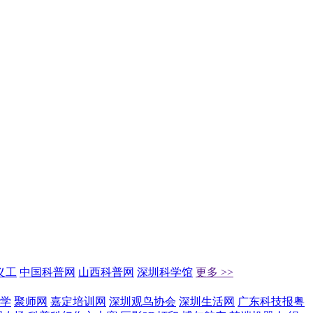
义工
中国科普网
山西科普网
深圳科学馆
更多 >>
学
聚师网
嘉定培训网
深圳观鸟协会
深圳生活网
广东科技报粤