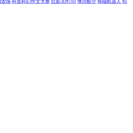
明农场
科普科幻作文大赛
巨影3D打印
博尔航空
韩端机器人
织