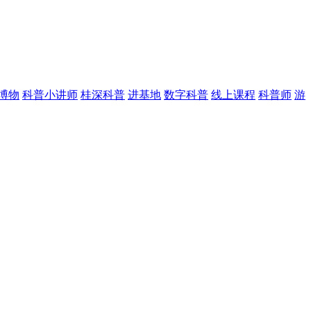
博物
科普小讲师
桂深科普
进基地
数字科普
线上课程
科普师
游