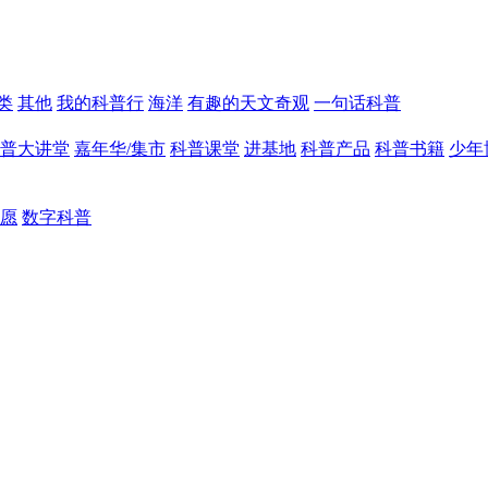
类
其他
我的科普行
海洋
有趣的天文奇观
一句话科普
普大讲堂
嘉年华/集市
科普课堂
进基地
科普产品
科普书籍
少年
愿
数字科普