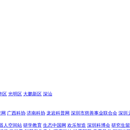
华区
光明区
大鹏新区
深汕
普网
广西科协
济南科协
龙岩科普网
深圳市慈善事业联合会
深圳
器人空间站
研学教育
生态中国网
欢乐智造
深圳科博会
研究生留