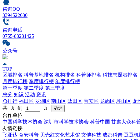
咨询QQ
3394522630
咨询电话
0755-83231425
公众号
TOP
区域排名
科普基地排名
机构排名
科普师排名
科技志愿者排名
月度排行榜
季度排行榜
年度排行榜
第一季度
第二季度
第三季度
总分
知识
活动
资讯
总排行
福田区
罗湖区
南山区
盐田区
宝安区
龙岗区
坪山区
龙
共 页 到
页
合作单位
中国科学技术协会
深圳市科学技术协会
科普中国
甘肃大众科
友情链接
飞亚达
食安科普
贝壳红文化艺术馆
文恺科技
成都科普
豆豆机