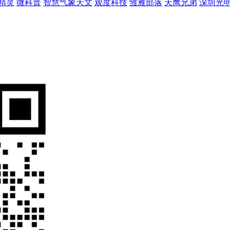
精灵
微科普
智慧气象天文
观度科技
雏雁部落
天鹰兄弟
深圳光