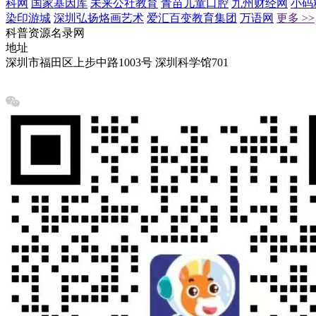
科网
国家基因库
未来公社教育
青苗儿童口腔
九州财经网
小码
染印游城
深圳弘扬烙画艺术
爱汇百变教育集团
万语网
更多 >>
科普资源名录网
地址
深圳市福田区上步中路1003号 深圳科学馆701