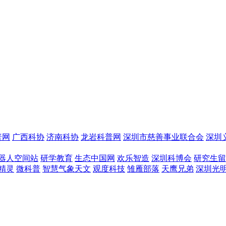
普网
广西科协
济南科协
龙岩科普网
深圳市慈善事业联合会
深圳
器人空间站
研学教育
生态中国网
欢乐智造
深圳科博会
研究生留
精灵
微科普
智慧气象天文
观度科技
雏雁部落
天鹰兄弟
深圳光