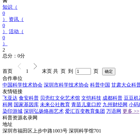
知识（
0
）
资讯（
0
）
活动（
0
）
2
总分：0分
首页
1
末页
共 页 到
页
合作单位
中国科学技术协会
深圳市科学技术协会
科普中国
甘肃大众科
友情链接
飞亚达
食安科普
贝壳红文化艺术馆
文恺科技
成都科普
豆豆机
科网
国家基因库
未来公社教育
青苗儿童口腔
九州财经网
小码
染印游城
深圳弘扬烙画艺术
爱汇百变教育集团
万语网
更多 >>
科普资源名录网
地址
深圳市福田区上步中路1003号 深圳科学馆701