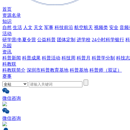
首页
资源名录
知识
自然
生活
人文
天文
军事
科技前沿
航空航天
视频类
安全
音频
活动
研学营/冬夏令营
公益科普
团体定制
进学校
24小时科学银行
科
乐园
资讯
科普新闻
科普成果
科普活动
科技周
科普月
科普学分制
科技志
科教联
科教联简介
深圳市科普教育基地
科普基地
科普师（双证）
赛事
微信咨询
微信咨询