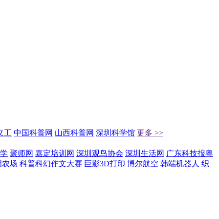
义工
中国科普网
山西科普网
深圳科学馆
更多 >>
学
聚师网
嘉定培训网
深圳观鸟协会
深圳生活网
广东科技报粤
明农场
科普科幻作文大赛
巨影3D打印
博尔航空
韩端机器人
织