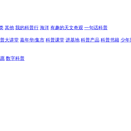
类
其他
我的科普行
海洋
有趣的天文奇观
一句话科普
普大讲堂
嘉年华/集市
科普课堂
进基地
科普产品
科普书籍
少年
愿
数字科普