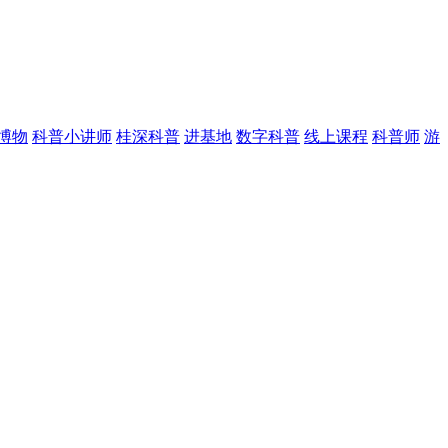
博物
科普小讲师
桂深科普
进基地
数字科普
线上课程
科普师
游