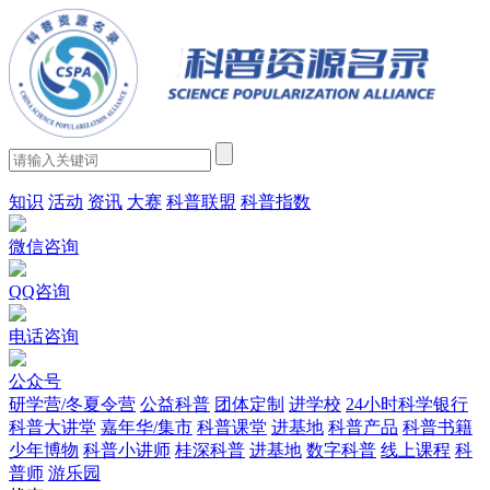
知识
活动
资讯
大赛
科普联盟
科普指数
微信咨询
QQ咨询
电话咨询
公众号
研学营/冬夏令营
公益科普
团体定制
进学校
24小时科学银行
科普大讲堂
嘉年华/集市
科普课堂
进基地
科普产品
科普书籍
少年博物
科普小讲师
桂深科普
进基地
数字科普
线上课程
科
普师
游乐园