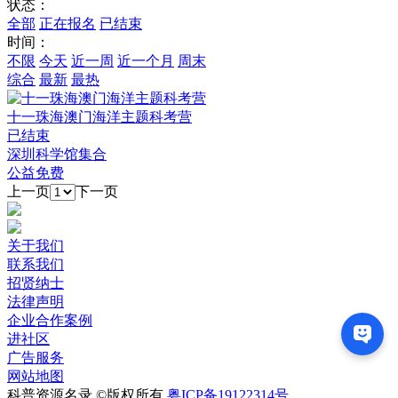
状态：
全部
正在报名
已结束
时间：
不限
今天
近一周
近一个月
周末
综合
最新
最热
十一珠海澳门海洋主题科考营
已结束
深圳科学馆集合
公益免费
上一页
下一页
关于我们
联系我们
招贤纳士
法律声明
企业合作案例
进社区
广告服务
网站地图
科普资源名录 ©版权所有
粤ICP备19122314号