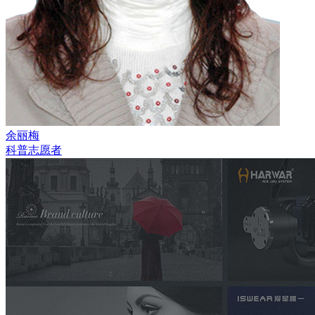
余丽梅
科普志愿者