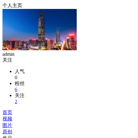
个人主页
admin
关注
人气
0
粉丝
6
关注
2
首页
视频
图片
原创