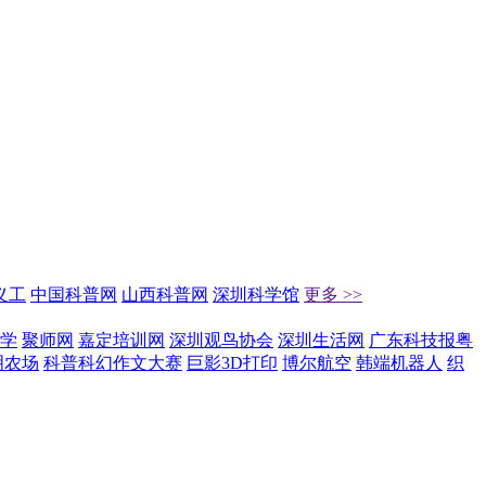
义工
中国科普网
山西科普网
深圳科学馆
更多 >>
学
聚师网
嘉定培训网
深圳观鸟协会
深圳生活网
广东科技报粤
明农场
科普科幻作文大赛
巨影3D打印
博尔航空
韩端机器人
织