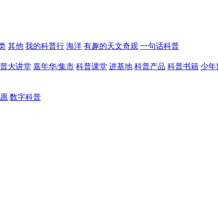
类
其他
我的科普行
海洋
有趣的天文奇观
一句话科普
普大讲堂
嘉年华/集市
科普课堂
进基地
科普产品
科普书籍
少年
愿
数字科普