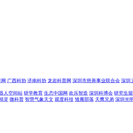
普网
广西科协
济南科协
龙岩科普网
深圳市慈善事业联合会
深圳
器人空间站
研学教育
生态中国网
欢乐智造
深圳科博会
研究生留
精灵
微科普
智慧气象天文
观度科技
雏雁部落
天鹰兄弟
深圳光