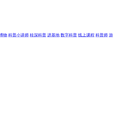
博物
科普小讲师
桂深科普
进基地
数字科普
线上课程
科普师
游