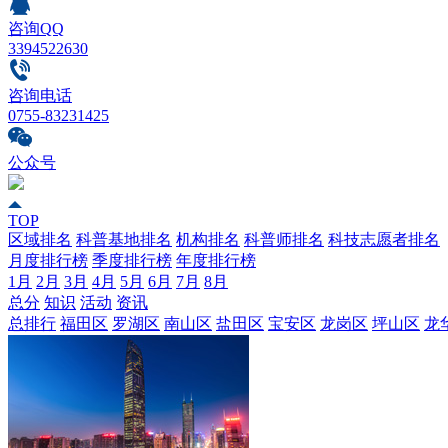
咨询QQ
3394522630
咨询电话
0755-83231425
公众号
TOP
区域排名
科普基地排名
机构排名
科普师排名
科技志愿者排名
月度排行榜
季度排行榜
年度排行榜
1月
2月
3月
4月
5月
6月
7月
8月
总分
知识
活动
资讯
总排行
福田区
罗湖区
南山区
盐田区
宝安区
龙岗区
坪山区
龙