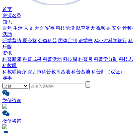
首页
资源名录
知识
自然
生活
人文
天文
军事
科技前沿
航空航天
视频类
安全
音频
活动
研学营/冬夏令营
公益科普
团体定制
进学校
24小时科学银行
科
乐园
资讯
科普新闻
科普成果
科普活动
科技周
科普月
科普学分制
科技志
科教联
科教联简介
深圳市科普教育基地
科普基地
科普师（双证）
赛事
微信咨询
微信咨询