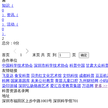
知识（
0
）
资讯（
0
）
活动（
0
）
2
总分：0分
首页
1
末页
共 页 到
页
合作单位
中国科学技术协会
深圳市科学技术协会
科普中国
甘肃大众科
友情链接
飞亚达
食安科普
贝壳红文化艺术馆
文恺科技
成都科普
豆豆机
科网
国家基因库
未来公社教育
青苗儿童口腔
九州财经网
小码
染印游城
深圳弘扬烙画艺术
爱汇百变教育集团
万语网
更多 >>
科普资源名录网
地址
深圳市福田区上步中路1003号 深圳科学馆701