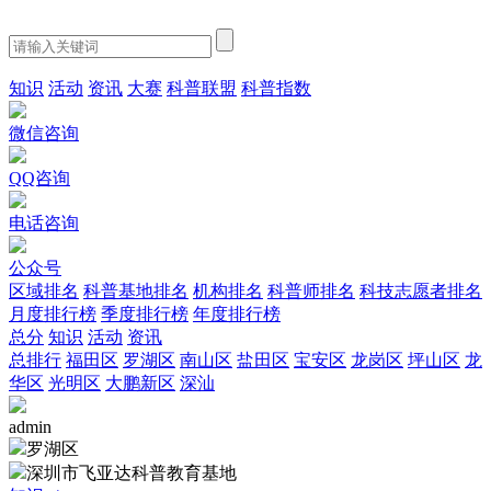
知识
活动
资讯
大赛
科普联盟
科普指数
微信咨询
QQ咨询
电话咨询
公众号
区域排名
科普基地排名
机构排名
科普师排名
科技志愿者排名
月度排行榜
季度排行榜
年度排行榜
总分
知识
活动
资讯
总排行
福田区
罗湖区
南山区
盐田区
宝安区
龙岗区
坪山区
龙
华区
光明区
大鹏新区
深汕
admin
罗湖区
深圳市飞亚达科普教育基地