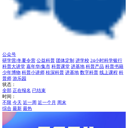
公众号
研学营/冬夏令营
公益科普
团体定制
进学校
24小时科学银行
科普大讲堂
嘉年华/集市
科普课堂
进基地
科普产品
科普书籍
少年博物
科普小讲师
桂深科普
进基地
数字科普
线上课程
科
普师
游乐园
状态：
全部
正在报名
已结束
时间：
不限
今天
近一周
近一个月
周末
综合
最新
最热