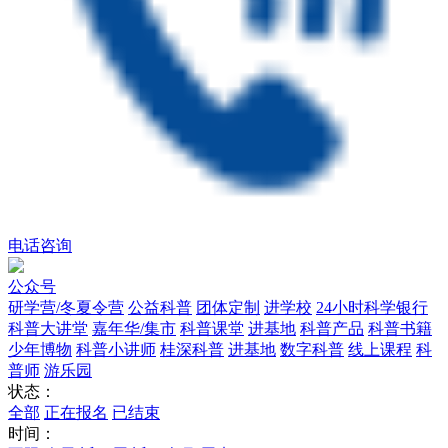
电话咨询
公众号
研学营/冬夏令营
公益科普
团体定制
进学校
24小时科学银行
科普大讲堂
嘉年华/集市
科普课堂
进基地
科普产品
科普书籍
少年博物
科普小讲师
桂深科普
进基地
数字科普
线上课程
科
普师
游乐园
状态：
全部
正在报名
已结束
时间：