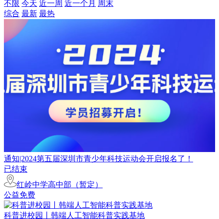
不限
今天
近一周
近一个月
周末
综合
最新
最热
通知|2024第五届深圳市青少年科技运动会开启报名了！
已结束
红岭中学高中部（暂定）
公益免费
科普进校园丨韩端人工智能科普实践基地