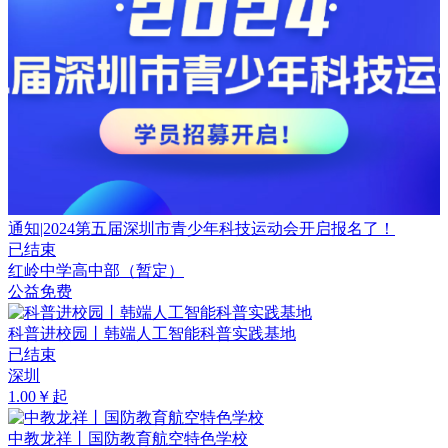
通知|2024第五届深圳市青少年科技运动会开启报名了！
已结束
红岭中学高中部（暂定）
公益免费
科普进校园丨韩端人工智能科普实践基地
已结束
深圳
1.00￥起
中教龙祥丨国防教育航空特色学校