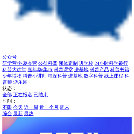
公众号
研学营/冬夏令营
公益科普
团体定制
进学校
24小时科学银行
科普大讲堂
嘉年华/集市
科普课堂
进基地
科普产品
科普书籍
少年博物
科普小讲师
桂深科普
进基地
数字科普
线上课程
科
普师
游乐园
状态：
全部
正在报名
已结束
时间：
不限
今天
近一周
近一个月
周末
综合
最新
最热