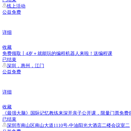
线上活动
公益免费
详细
收藏
免费领取丨4岁＋就能玩的编程机器人来啦！送编程课
已结束
深圳，惠州，江门
公益免费
详细
收藏
《最强大脑》国际记忆教练来深开亲子公开课，限量门票免费
已结束
深圳市南山区南山大道1110号-中油阳光大酒店二楼会议室二