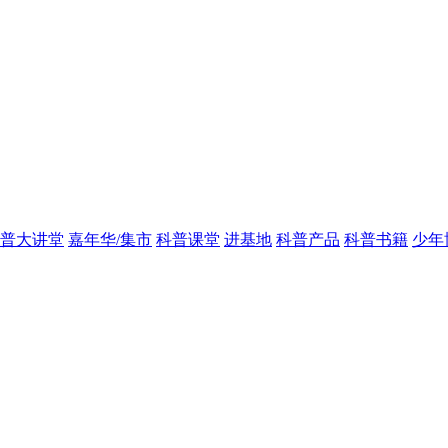
普大讲堂
嘉年华/集市
科普课堂
进基地
科普产品
科普书籍
少年