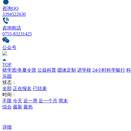
咨询QQ
3394522630
咨询电话
0755-83231425
公众号
TOP
研学营/冬夏令营
公益科普
团体定制
进学校
24小时科学银行
科
乐园
状态：
全部
正在报名
已结束
时间：
不限
今天
近一周
近一个月
周末
综合
最新
最热
详细