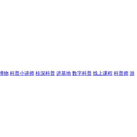
博物
科普小讲师
桂深科普
进基地
数字科普
线上课程
科普师
游