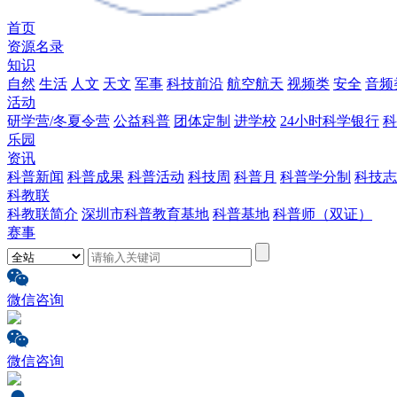
首页
资源名录
知识
自然
生活
人文
天文
军事
科技前沿
航空航天
视频类
安全
音频
活动
研学营/冬夏令营
公益科普
团体定制
进学校
24小时科学银行
科
乐园
资讯
科普新闻
科普成果
科普活动
科技周
科普月
科普学分制
科技志
科教联
科教联简介
深圳市科普教育基地
科普基地
科普师（双证）
赛事
微信咨询
微信咨询