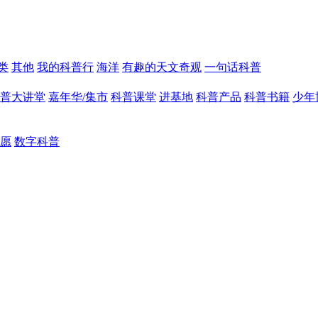
类
其他
我的科普行
海洋
有趣的天文奇观
一句话科普
普大讲堂
嘉年华/集市
科普课堂
进基地
科普产品
科普书籍
少年
愿
数字科普