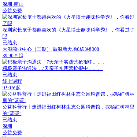
深圳·南山
公益免费
深圳家长孩子都超喜欢的《火星博士趣味科学秀》，你看过了
吗
已结束
大浪商业中心（三期） 后浪新天地8栋3楼308
39.90￥起
积极亲子沟通法，7天亲子实践营抢报中。。。
已结束
线上课程
9.90￥起
公益科普行丨走进福田红树林生态公园科普馆，探秘红树林里
的“蓝碳”
已结束
深圳
公益免费