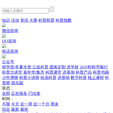
知识
活动
资讯
大赛
科普联盟
科普指数
微信咨询
QQ咨询
电话咨询
公众号
研学营/冬夏令营
公益科普
团体定制
进学校
24小时科学银行
科普大讲堂
嘉年华/集市
科普课堂
进基地
科普产品
科普书籍
少年博物
科普小讲师
桂深科普
进基地
数字科普
线上课程
科
普师
游乐园
状态：
全部
正在报名
已结束
时间：
不限
今天
近一周
近一个月
周末
综合
最新
最热