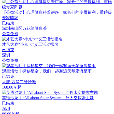
【公益活动】心理健康科普讲座，家长们的专属福利，重磅级
专家阵容
已结束
深圳南山区万花筒健康荟
公益免费
才艺大赛“小京卡”义工活动报名
已结束
深圳
公益免费
观星活动丨探秘星空，我们一起邂逅天琴座流星雨
已结束
大鹏·西涌二号沙滩
168.00￥起
英语沙龙丨“All about Solar System!” 外太空探索主题
已结束
深圳
90.00￥起