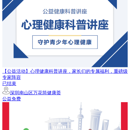
【公益活动】心理健康科普讲座，家长们的专属福利，重磅级
专家阵容
已结束
深圳南山区万花筒健康荟
公益免费