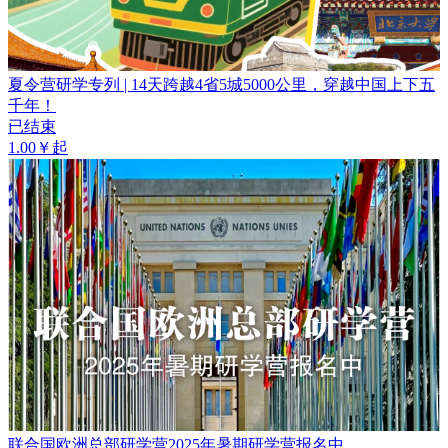
夏令营研学专列 | 14天跨越4省5城5000公里，穿越中国上下五
千年！
已结束
1.00￥起
联合国欧洲总部研学营2025年暑期研学营报名中