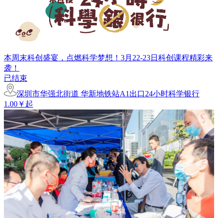
本周末科创盛宴，点燃科学梦想！3月22-23日科创课程精彩来
袭！
已结束
深圳市华强北街道 华新地铁站A1出口24小时科学银行
1.00￥起