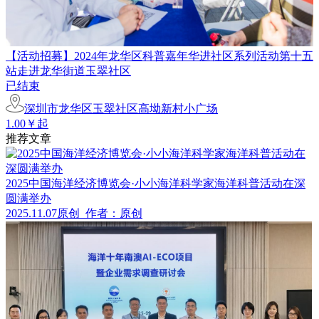
【活动招募】2024年龙华区科普嘉年华进社区系列活动第十五
站走进龙华街道玉翠社区
已结束
深圳市龙华区玉翠社区高坳新村小广场
1.00￥起
推荐文章
2025中国海洋经济博览会·小小海洋科学家海洋科普活动在深
圆满举办
2025.11.07
原创
作者：原创