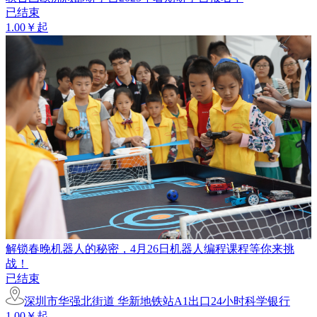
已结束
1.00￥起
解锁春晚机器人的秘密，4月26日机器人编程课程等你来挑
战！
已结束
深圳市华强北街道 华新地铁站A1出口24小时科学银行
1.00￥起