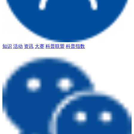
知识
活动
资讯
大赛
科普联盟
科普指数