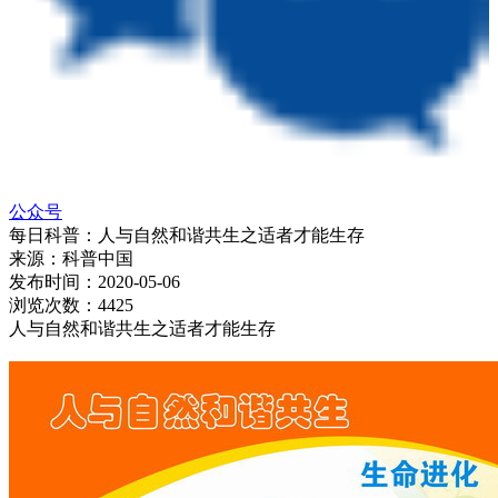
公众号
每日科普：人与自然和谐共生之适者才能生存
来源：
科普中国
发布时间：
2020-05-06
浏览次数：
4425
人与自然和谐共生之适者才能生存