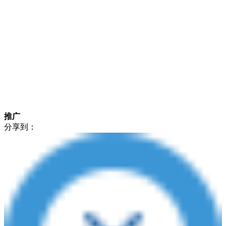
推广
分享到：