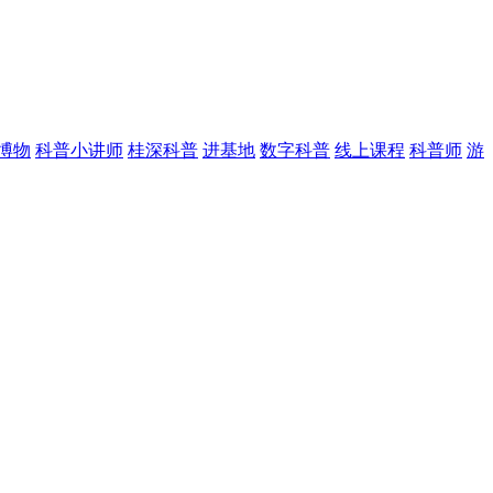
博物
科普小讲师
桂深科普
进基地
数字科普
线上课程
科普师
游