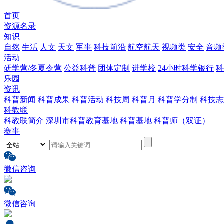
首页
资源名录
知识
自然
生活
人文
天文
军事
科技前沿
航空航天
视频类
安全
音频
活动
研学营/冬夏令营
公益科普
团体定制
进学校
24小时科学银行
科
乐园
资讯
科普新闻
科普成果
科普活动
科技周
科普月
科普学分制
科技志
科教联
科教联简介
深圳市科普教育基地
科普基地
科普师（双证）
赛事
微信咨询
微信咨询