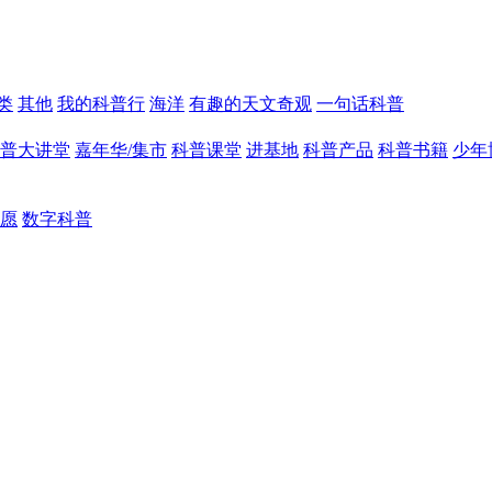
类
其他
我的科普行
海洋
有趣的天文奇观
一句话科普
普大讲堂
嘉年华/集市
科普课堂
进基地
科普产品
科普书籍
少年
愿
数字科普