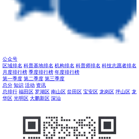
公众号
区域排名
科普基地排名
机构排名
科普师排名
科技志愿者排名
月度排行榜
季度排行榜
年度排行榜
第一季度
第二季度
第三季度
总分
知识
活动
资讯
总排行
福田区
罗湖区
南山区
盐田区
宝安区
龙岗区
坪山区
龙
华区
光明区
大鹏新区
深汕