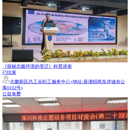
《探秘北极环境的变迁》科普讲座
已结束
大鹏新区总工会职工服务中心 (地址:葵涌招商东岸城央公
寓0102号)
公益免费