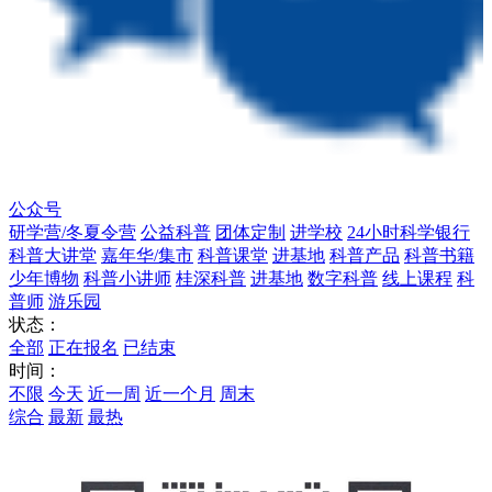
公众号
研学营/冬夏令营
公益科普
团体定制
进学校
24小时科学银行
科普大讲堂
嘉年华/集市
科普课堂
进基地
科普产品
科普书籍
少年博物
科普小讲师
桂深科普
进基地
数字科普
线上课程
科
普师
游乐园
状态：
全部
正在报名
已结束
时间：
不限
今天
近一周
近一个月
周末
综合
最新
最热