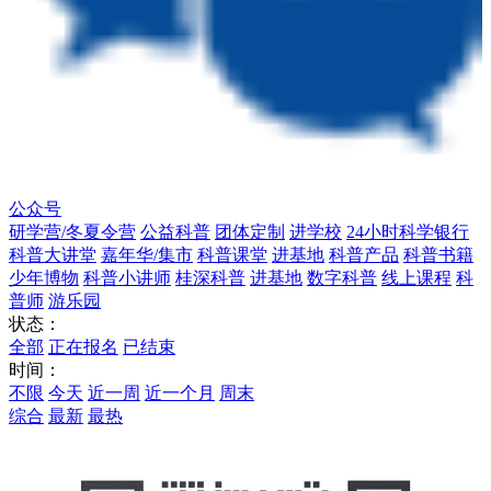
公众号
研学营/冬夏令营
公益科普
团体定制
进学校
24小时科学银行
科普大讲堂
嘉年华/集市
科普课堂
进基地
科普产品
科普书籍
少年博物
科普小讲师
桂深科普
进基地
数字科普
线上课程
科
普师
游乐园
状态：
全部
正在报名
已结束
时间：
不限
今天
近一周
近一个月
周末
综合
最新
最热