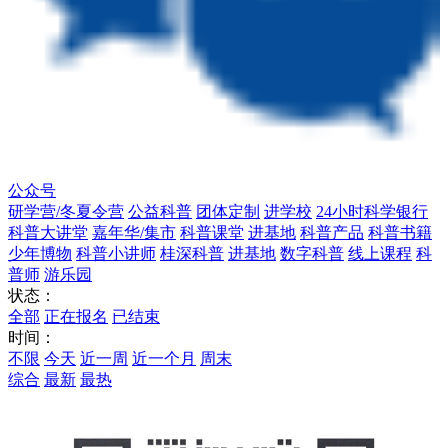
公众号
研学营/冬夏令营
公益科普
团体定制
进学校
24小时科学银行
科普大讲堂
嘉年华/集市
科普课堂
进基地
科普产品
科普书籍
少年博物
科普小讲师
桂深科普
进基地
数字科普
线上课程
科
普师
游乐园
状态：
全部
正在报名
已结束
时间：
不限
今天
近一周
近一个月
周末
综合
最新
最热