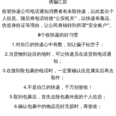
诱骗汇款
假冒快递公司电话通知消费者有未取快递，以此套出个
人信息。随后将电话
，以快递有毒品、
转接“公安机关”
伪造身份证等理由，让公民将钱
。
转到所谓“安全账户”
6个收快递的好习惯
1.对自己的快递
，别让骗子钻空子；
心中有数
2.当货物到达目的地时，可让快递员在
送货前电话通
；
知
3.在接到取包裹的电话时，一定要
后再去
确认信息属实
取件；
4.
不是自己的快递，千万别签收！
5.取到包裹后，首先
包裹外面的
；
去除
个人信息
6.确认包裹中的物品
时，再签收；
完好无损