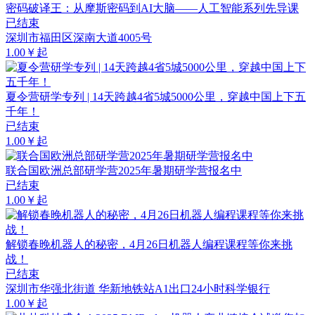
密码破译王：从摩斯密码到AI大脑——人工智能系列先导课
已结束
深圳市福田区深南大道4005号
1.00￥起
夏令营研学专列 | 14天跨越4省5城5000公里，穿越中国上下五
千年！
已结束
1.00￥起
联合国欧洲总部研学营2025年暑期研学营报名中
已结束
1.00￥起
解锁春晚机器人的秘密，4月26日机器人编程课程等你来挑
战！
已结束
深圳市华强北街道 华新地铁站A1出口24小时科学银行
1.00￥起