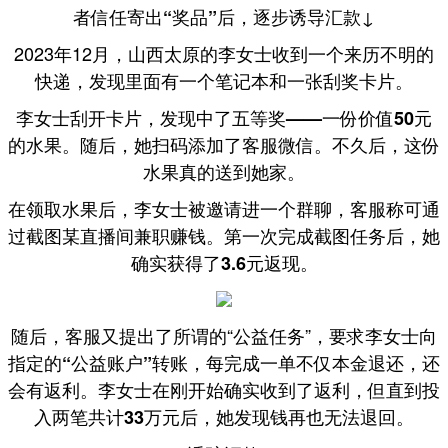
，逐步诱导汇款↓
者信任寄出“奖品”后
2023年12月，山西太原的李女士收到一个来历不明的
快递，发现里面有一个笔记本和
。
一张刮奖卡片
李女士刮开卡片，发现中了
五等奖——一份价值50元
。随后，她扫码添加了客服微信。不久后，
的水果
这份
水果真的送到她家。
在领取水果后，李女士被邀请进一个群聊，客服称可通
过截图某直播间兼职赚钱。
第一次完成截图任务后，她
确实获得了3.6元返现。
随后，客服又提出了所谓的“公益任务”，
要求李女士向
，每完成一单不仅本金退还，还
指定的“公益账户”转账
会有返利。李女士在刚开始确实收到了返利，
但直到投
入两笔共计33万元后，她发现钱再也无法退回。