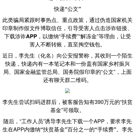
快递“公文”
此类骗局紧跟时事热点、重点政策，通过伪造国家机关
印章制作假文件博取信任，
引导受害人点击涉诈链接、
“手续费”“解冻金”等理由，让受
下载涉诈APP，以缴纳
害人不断转账，直至掏空钱包。
近日，李先生（化名）向公安报警称，其收到一个
陌生
，快递内有一本笔记本和一份盖有国家乡村振兴
快递
局、国家金融监管总局、国务院假印章的“公文”，
上面
二维码。
还有聊天群
李先生尝试扫码进群后，被客服告知有390万元的“扶贫
基金”可领取。
随后，“工作人员”诱导李先生下载一个APP，要求李先
生在APP内
。李先
缴纳“扶贫基金”百分之一的“手续费”