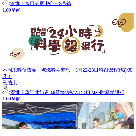
深圳市福田会展中心7~8号馆
1.00￥起
本周末科创盛宴，点燃科学梦想！3月22-23日科创课程精彩来
袭！
已结束
深圳市华强北街道 华新地铁站A1出口24小时科学银行
1.00￥起