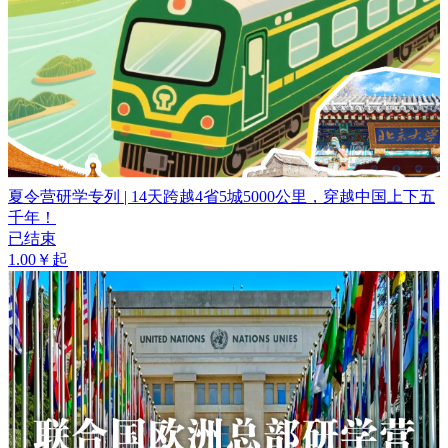
夏令营研学专列 | 14天跨越4省5城5000公里，穿越中国上下五
千年！
已结束
1.00￥起