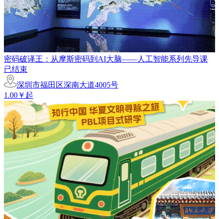
密码破译王：从摩斯密码到AI大脑——人工智能系列先导课
已结束
深圳市福田区深南大道4005号
1.00￥起