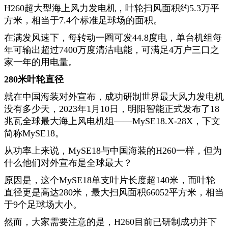
H260超大型海上风力发电机，叶轮扫风面积约5.3万平
方米，相当于7.4个标准足球场的面积。
在满发风速下，每转动一圈可发44.8度电，单台机组每
年可输出超过7400万度清洁电能，可满足4万户三口之
家一年的用电量。
280米叶轮直径
就在中国海装对外宣布，成功研制世界最大风力发电机
没有多少天，2023年1月10日，明阳智能正式发布了18
兆瓦全球最大海上风电机组——MySE18.X-28X，下文
简称MySE18。
从功率上来说，MySE18与中国海装的H260一样，但为
什么他们对外宣布是全球最大？
原因是，这个MySE18单支叶片长度超140米，而叶轮
直径更是高达280米，最大扫风面积66052平方米，相当
于9个足球场大小。
然而，大家需要注意的是，H260目前已研制成功并下