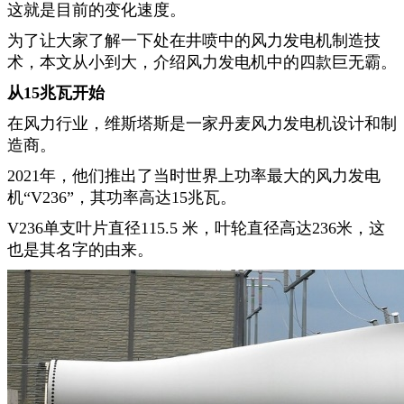
这就是目前的变化速度。
为了让大家了解一下处在井喷中的风力发电机制造技
术，本文从小到大，介绍风力发电机中的四款巨无霸。
从15兆瓦开始
在风力行业，维斯塔斯是一家丹麦风力发电机设计和制
造商。
2021年，他们推出了当时世界上功率最大的风力发电
机“V236”，其功率高达15兆瓦。
V236单支叶片直径115.5 米，叶轮直径高达236米，这
也是其名字的由来。