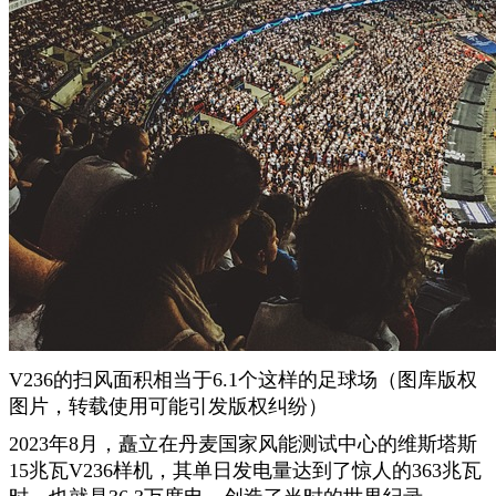
V236的扫风面积相当于6.1个这样的足球场（图库版权
图片，转载使用可能引发版权纠纷）
2023年8月，矗立在丹麦国家风能测试中心的维斯塔斯
15兆瓦V236样机，其单日发电量达到了惊人的363兆瓦