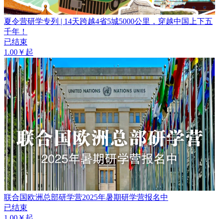
夏令营研学专列 | 14天跨越4省5城5000公里，穿越中国上下五
千年！
已结束
1.00￥起
联合国欧洲总部研学营2025年暑期研学营报名中
已结束
1.00￥起