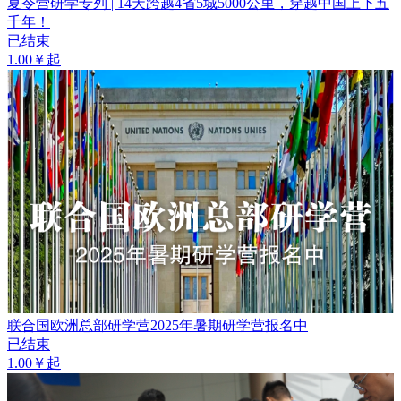
夏令营研学专列 | 14天跨越4省5城5000公里，穿越中国上下五
千年！
已结束
1.00￥起
联合国欧洲总部研学营2025年暑期研学营报名中
已结束
1.00￥起