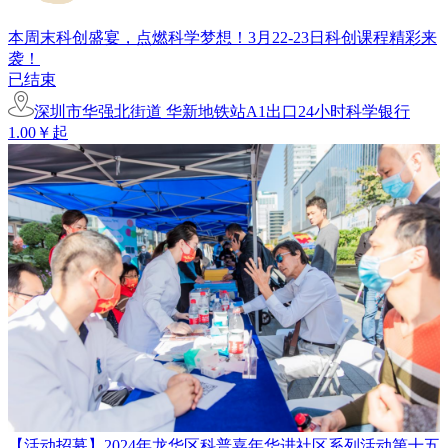
本周末科创盛宴，点燃科学梦想！3月22-23日科创课程精彩来
袭！
已结束
深圳市华强北街道 华新地铁站A1出口24小时科学银行
1.00￥起
【活动招募】2024年龙华区科普嘉年华进社区系列活动第十五