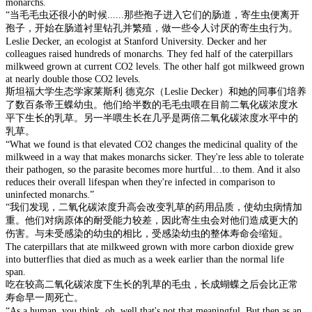
monarchs.
“
当毛毛虫
还
很小
的时候
......
那些孢子进入
它们
的肠道，
寄生虫便离开
孢子
，开始在肠道衬里钻孔并繁殖，做一些令人讨厌的寄生虫
行为
。
Leslie Decker, an ecologist at Stanford University. Decker and her
colleagues raised hundreds of monarchs. They fed half of the caterpillars
milkweed grown at current CO2 levels. The other half got milkweed grown
at nearly double those CO2 levels.
斯坦福大学生态学家
莱斯利
德克尔（
Leslie Decker
）
和她的同事们培养
了数百
条帝王蝶幼虫
。他们
给
半数
的毛毛虫喂在
目前二氧化碳
浓度
水
平下生长的
乳草
。另一半
喂
生长
在
几乎是
两倍
二氧化碳
浓度
水平
中
的
乳草
。
“What we found is that elevated CO2 changes the medicinal quality of the
milkweed in a way that makes monarchs sicker. They're less able to tolerate
their pathogen, so the parasite becomes more hurtful…to them. And it also
reduces their overall lifespan when they're infected in comparison to
uninfected monarchs.”
“
我们发现，二氧化碳浓度升高会改变
乳草
的药用品质，使
幼虫
病情加
重。他们对病原体的耐受能力较差，因此寄生虫会对他们造成更大的
伤害。与未受感染的
幼虫
的
相比，受感染
幼虫的
整体寿命会缩短。
The caterpillars that ate milkweed grown with more carbon dioxide grew
into butterflies that died as much as a week earlier than the normal life
span.
吃
在较高
二氧化碳
浓度下
生长的
乳草
的毛虫
，
长成
蝴蝶之后会
比正常
寿命早一周死亡。
“As a human, you think, oh, well that's not that meaningful. But then as an