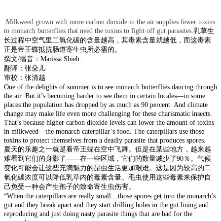
Milkweed grown with more carbon dioxide in the air supplies fewer toxins
to monarch butterflies that need the toxins to fight off gut parasites.
乳草生
长过程中空气里二氧化碳的含量越高，其毒素含量就越低
，而这毒素
正是帝王蝶
抵抗肠道寄生虫
所
必需的
。
撰文
/
播音：
Marissa Shieh
翻译：张朵儿
审校：张清越
One of the delights of summer is to see monarch butterflies dancing through
the air.
But it’s becoming harder to see them in certain locales—in some
places the population has dropped by as much as 90 percent. And climate
change may make life even more challenging for these charismatic insects.
That’s because higher carbon dioxide levels can lower the amount of toxins
in milkweed—the monarch caterpillar’s food. The caterpillars use those
toxins to protect themselves from a deadly parasite that produces spores.
夏天的乐趣之一就是看帝王蝶在空中
飞舞
。但是在
某些地方，越来越
难
看到它们
的身影了
——
在
一些区域
，
它们的
数量
减少了
90
％。气候
变化可能
会让
这些
充满
魅力
的
昆虫生活更加
艰难
。这是因为较高的二
氧化碳
浓度
可以降低
乳草内的毒素含量
。毛虫使用这些毒素来保护自
己免受
一种会产生孢子的
致命寄生虫伤害。
“
When the caterpillars are really small…those spores get into the monarch’s
gut and they break apart and they start drilling holes in the gut lining and
reproducing and just doing nasty parasite things that are bad for the