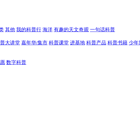
类
其他
我的科普行
海洋
有趣的天文奇观
一句话科普
普大讲堂
嘉年华/集市
科普课堂
进基地
科普产品
科普书籍
少年
愿
数字科普