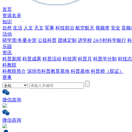
首页
资源名录
知识
自然
生活
人文
天文
军事
科技前沿
航空航天
视频类
安全
音频
活动
研学营/冬夏令营
公益科普
团体定制
进学校
24小时科学银行
科
乐园
资讯
科普新闻
科普成果
科普活动
科技周
科普月
科普学分制
科技志
科教联
科教联简介
深圳市科普教育基地
科普基地
科普师（双证）
赛事
微信咨询
微信咨询