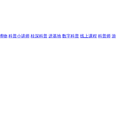
博物
科普小讲师
桂深科普
进基地
数字科普
线上课程
科普师
游