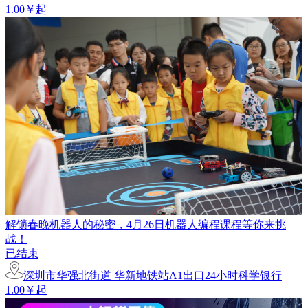
1.00￥起
解锁春晚机器人的秘密，4月26日机器人编程课程等你来挑
战！
已结束
深圳市华强北街道 华新地铁站A1出口24小时科学银行
1.00￥起