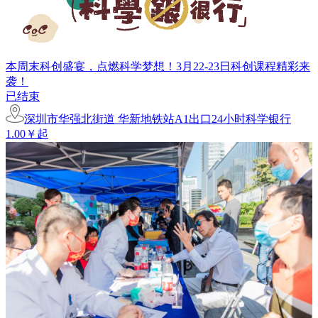
本周末科创盛宴，点燃科学梦想！3月22-23日科创课程精彩来
袭！
已结束
深圳市华强北街道 华新地铁站A1出口24小时科学银行
1.00￥起