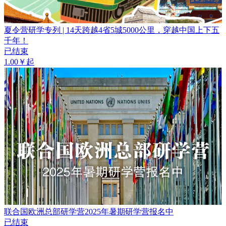
夏令营研学专列 | 14天跨越4省5城5000公里，穿越中国上下五
千年！
已结束
1.00￥起
联合国欧洲总部研学营2025年暑期研学营报名中
已结束