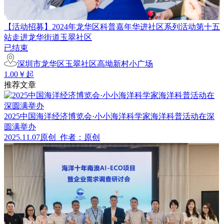
【活动招募】2024年龙华区科普嘉年华进社区系列活动第十五
站走进龙华街道玉翠社区
已结束
深圳市龙华区玉翠社区高坳新村小广场
1.00￥起
推荐文章
2025中国海洋经济博览会·小小海洋科学家海洋科普活动在深
圆满举办
2025.11.07
原创
作者：原创