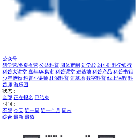
公众号
研学营/冬夏令营
公益科普
团体定制
进学校
24小时科学银行
科普大讲堂
嘉年华/集市
科普课堂
进基地
科普产品
科普书籍
少年博物
科普小讲师
桂深科普
进基地
数字科普
线上课程
科
普师
游乐园
状态：
全部
正在报名
已结束
时间：
不限
今天
近一周
近一个月
周末
综合
最新
最热