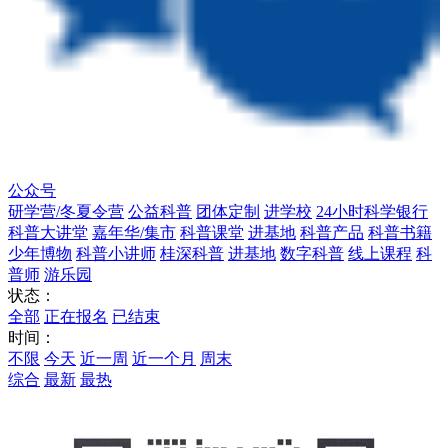
公众号
研学营/冬夏令营
公益科普
团体定制
进学校
24小时科学银行
科普大讲堂
嘉年华/集市
科普课堂
进基地
科普产品
科普书籍
少年博物
科普小讲师
桂深科普
进基地
数字科普
线上课程
科
普师
游乐园
状态：
全部
正在报名
已结束
时间：
不限
今天
近一周
近一个月
周末
综合
最新
最热