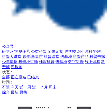
公众号
研学营/冬夏令营
公益科普
团体定制
进学校
24小时科学银行
科普大讲堂
嘉年华/集市
科普课堂
进基地
科普产品
科普书籍
少年博物
科普小讲师
桂深科普
进基地
数字科普
线上课程
科
普师
游乐园
状态：
全部
正在报名
已结束
时间：
不限
今天
近一周
近一个月
周末
综合
最新
最热