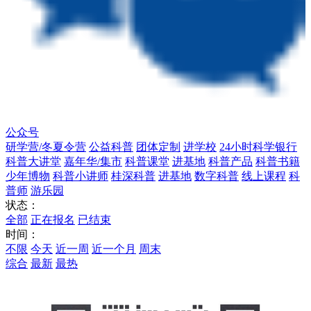
公众号
研学营/冬夏令营
公益科普
团体定制
进学校
24小时科学银行
科普大讲堂
嘉年华/集市
科普课堂
进基地
科普产品
科普书籍
少年博物
科普小讲师
桂深科普
进基地
数字科普
线上课程
科
普师
游乐园
状态：
全部
正在报名
已结束
时间：
不限
今天
近一周
近一个月
周末
综合
最新
最热