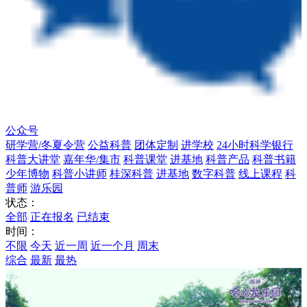
公众号
研学营/冬夏令营
公益科普
团体定制
进学校
24小时科学银行
科普大讲堂
嘉年华/集市
科普课堂
进基地
科普产品
科普书籍
少年博物
科普小讲师
桂深科普
进基地
数字科普
线上课程
科
普师
游乐园
状态：
全部
正在报名
已结束
时间：
不限
今天
近一周
近一个月
周末
综合
最新
最热