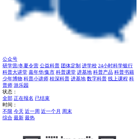
公众号
研学营/冬夏令营
公益科普
团体定制
进学校
24小时科学银行
科普大讲堂
嘉年华/集市
科普课堂
进基地
科普产品
科普书籍
少年博物
科普小讲师
桂深科普
进基地
数字科普
线上课程
科
普师
游乐园
状态：
全部
正在报名
已结束
时间：
不限
今天
近一周
近一个月
周末
综合
最新
最热