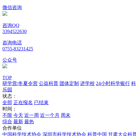
微信咨询
咨询QQ
3394522630
咨询电话
0755-83231425
公众号
TOP
研学营/冬夏令营
公益科普
团体定制
进学校
24小时科学银行
科
乐园
状态：
全部
正在报名
已结束
时间：
不限
今天
近一周
近一个月
周末
综合
最新
最热
合作单位
中国科学技术协会
深圳市科学技术协会
科普中国
甘肃大众科