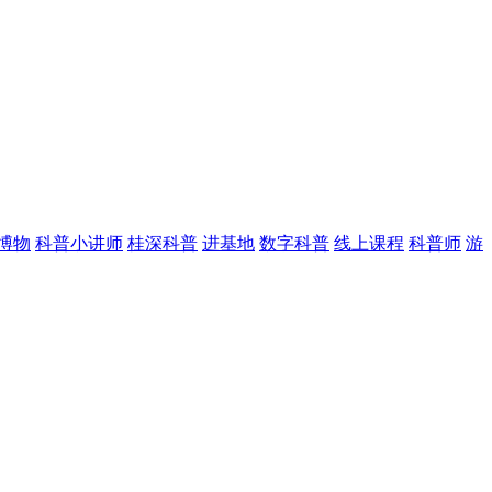
博物
科普小讲师
桂深科普
进基地
数字科普
线上课程
科普师
游