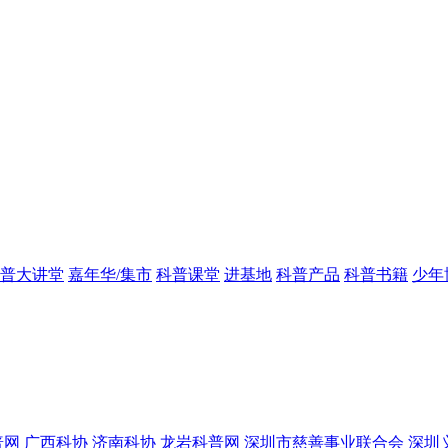
普大讲堂
嘉年华/集市
科普课堂
进基地
科普产品
科普书籍
少年
普网
广西科协
济南科协
龙岩科普网
深圳市慈善事业联合会
深圳