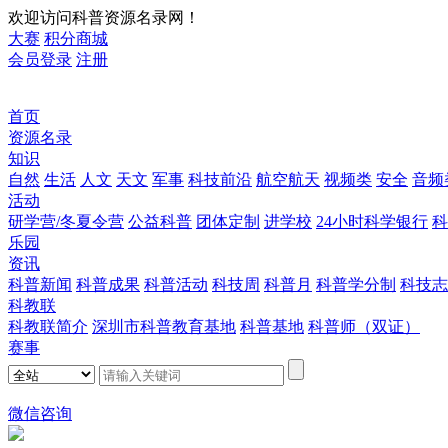
欢迎访问科普资源名录网！
大赛
积分商城
会员登录
注册
首页
资源名录
知识
自然
生活
人文
天文
军事
科技前沿
航空航天
视频类
安全
音频
活动
研学营/冬夏令营
公益科普
团体定制
进学校
24小时科学银行
科
乐园
资讯
科普新闻
科普成果
科普活动
科技周
科普月
科普学分制
科技志
科教联
科教联简介
深圳市科普教育基地
科普基地
科普师（双证）
赛事
微信咨询