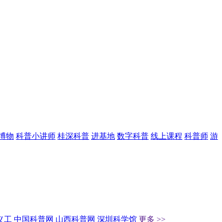
博物
科普小讲师
桂深科普
进基地
数字科普
线上课程
科普师
游
义工
中国科普网
山西科普网
深圳科学馆
更多 >>