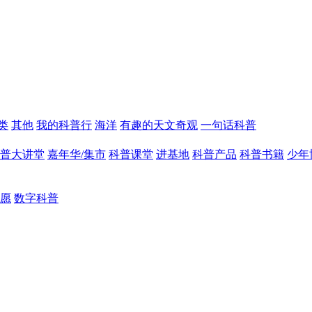
类
其他
我的科普行
海洋
有趣的天文奇观
一句话科普
普大讲堂
嘉年华/集市
科普课堂
进基地
科普产品
科普书籍
少年
愿
数字科普