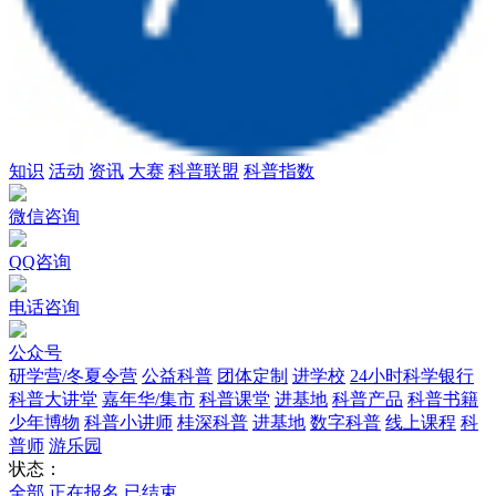
知识
活动
资讯
大赛
科普联盟
科普指数
微信咨询
QQ咨询
电话咨询
公众号
研学营/冬夏令营
公益科普
团体定制
进学校
24小时科学银行
科普大讲堂
嘉年华/集市
科普课堂
进基地
科普产品
科普书籍
少年博物
科普小讲师
桂深科普
进基地
数字科普
线上课程
科
普师
游乐园
状态：
全部
正在报名
已结束