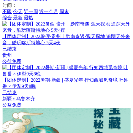
时间：
不限
今天
近一周
近一个月
周末
综合
最新
最热
【团体定制】2022暑假·贵州丨黔南奇遇·观天探地 追踪天外来
音，酷玩喀斯特地心 5天4夜
已结束
贵州
公益免费
【团体定制】2022暑期·新疆 | 盛夏光年 行知西域觅奇境 吐鲁
番 × 伊犁9天8晚
已结束
新疆 • 乌鲁木齐
公益免费