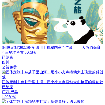
(团体定制)2022暑假·四川丨探秘国家“宝”藏 —— 大熊猫保育
× 三星堆考古 6天5晚
已结束
四川
公益免费
团体定制丨奔赴千里山河，用小小支点撬动大山孩童的科创梦
已结束
广西-巴马
1.00￥起