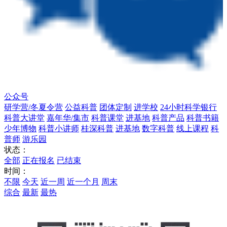
公众号
研学营/冬夏令营
公益科普
团体定制
进学校
24小时科学银行
科普大讲堂
嘉年华/集市
科普课堂
进基地
科普产品
科普书籍
少年博物
科普小讲师
桂深科普
进基地
数字科普
线上课程
科
普师
游乐园
状态：
全部
正在报名
已结束
时间：
不限
今天
近一周
近一个月
周末
综合
最新
最热