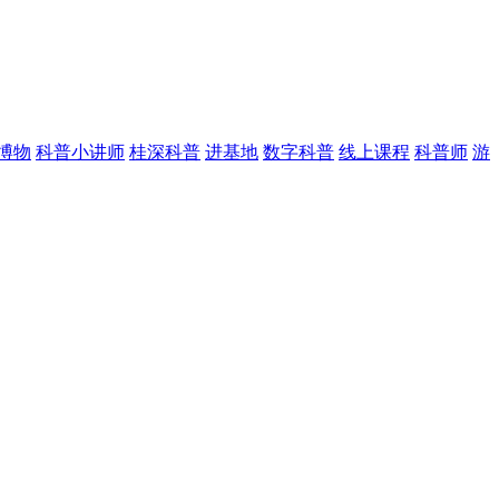
博物
科普小讲师
桂深科普
进基地
数字科普
线上课程
科普师
游