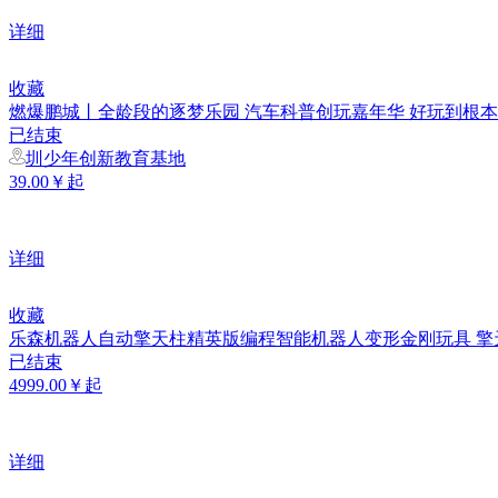
详细
收藏
燃爆鹏城丨全龄段的逐梦乐园 汽车科普创玩嘉年华 好玩到根
已结束
圳少年创新教育基地
39.00￥起
详细
收藏
乐森机器人自动擎天柱精英版编程智能机器人变形金刚玩具 擎
已结束
4999.00￥起
详细