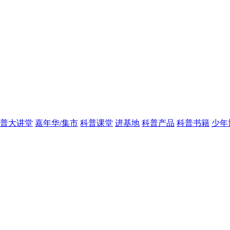
普大讲堂
嘉年华/集市
科普课堂
进基地
科普产品
科普书籍
少年