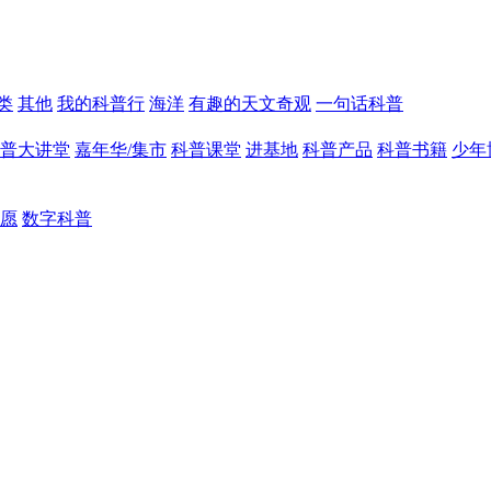
类
其他
我的科普行
海洋
有趣的天文奇观
一句话科普
普大讲堂
嘉年华/集市
科普课堂
进基地
科普产品
科普书籍
少年
愿
数字科普