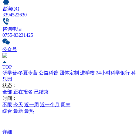
咨询QQ
3394522630
咨询电话
0755-83231425
公众号
TOP
研学营/冬夏令营
公益科普
团体定制
进学校
24小时科学银行
科
乐园
状态：
全部
正在报名
已结束
时间：
不限
今天
近一周
近一个月
周末
综合
最新
最热
详细