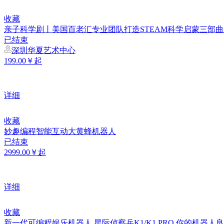
收藏
亲子科学剧丨美国百老汇专业团队打造STEAM科学启蒙三部
已结束
深圳华夏艺术中心
199.00￥起
详细
收藏
妙趣编程智能互动大黄蜂机器人
已结束
2999.00￥起
详细
收藏
新一代可编程娱乐机器人 星际侦察兵K1/K1 PRO 你的机器人