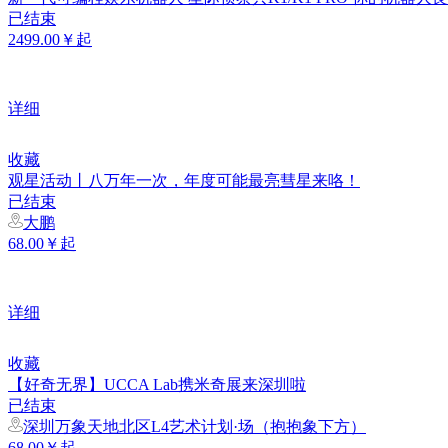
已结束
2499.00￥起
详细
收藏
观星活动丨八万年一次，年度可能最亮彗星来咯！
已结束
大鹏
68.00￥起
详细
收藏
【好奇无界】UCCA Lab携米奇展来深圳啦
已结束
深圳万象天地北区L4艺术计划·场（抱抱象下方）
68.00￥起