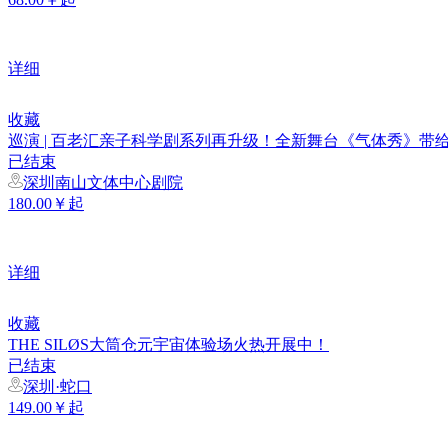
详细
收藏
巡演 | 百老汇亲子科学剧系列再升级！全新舞台《气体秀》带
已结束
深圳南山文体中心剧院
180.00￥起
详细
收藏
THE SILØS大筒仓元宇宙体验场火热开展中！
已结束
深圳·蛇口
149.00￥起