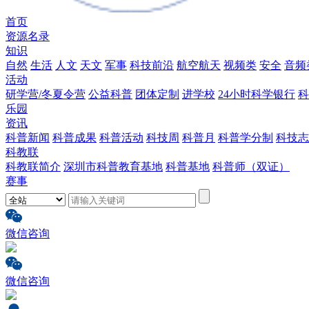
首页
资源名录
知识
自然
生活
人文
天文
军事
科技前沿
航空航天
视频类
安全
音频
活动
研学营/冬夏令营
公益科普
团体定制
进学校
24小时科学银行
科
乐园
资讯
科普新闻
科普成果
科普活动
科技周
科普月
科普学分制
科技志
科教联
科教联简介
深圳市科普教育基地
科普基地
科普师（双证）
赛事
微信咨询
微信咨询