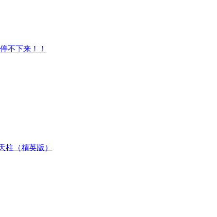
本停不下来！！
天柱（精英版）