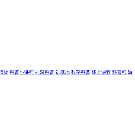
博物
科普小讲师
桂深科普
进基地
数字科普
线上课程
科普师
游