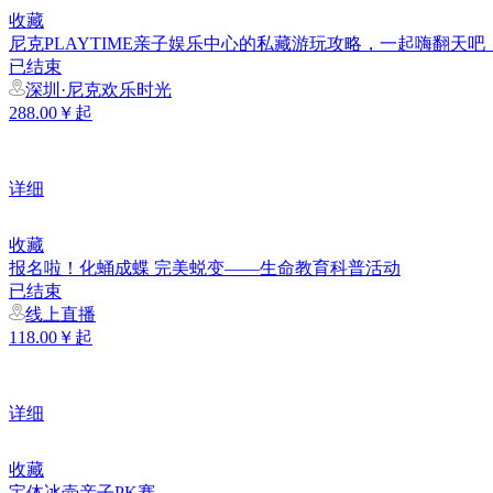
收藏
尼克PLAYTIME亲子娱乐中心的私藏游玩攻略，一起嗨翻天吧
已结束
深圳·尼克欢乐时光
288.00￥起
详细
收藏
报名啦！化蛹成蝶 完美蜕变——生命教育科普活动
已结束
线上直播
118.00￥起
详细
收藏
宝体冰壶亲子PK赛