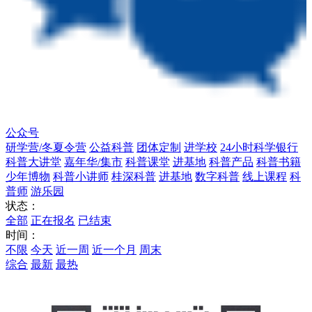
公众号
研学营/冬夏令营
公益科普
团体定制
进学校
24小时科学银行
科普大讲堂
嘉年华/集市
科普课堂
进基地
科普产品
科普书籍
少年博物
科普小讲师
桂深科普
进基地
数字科普
线上课程
科
普师
游乐园
状态：
全部
正在报名
已结束
时间：
不限
今天
近一周
近一个月
周末
综合
最新
最热