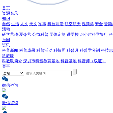
首页
资源名录
知识
自然
生活
人文
天文
军事
科技前沿
航空航天
视频类
安全
音频
活动
研学营/冬夏令营
公益科普
团体定制
进学校
24小时科学银行
科
乐园
资讯
科普新闻
科普成果
科普活动
科技周
科普月
科普学分制
科技志
科教联
科教联简介
深圳市科普教育基地
科普基地
科普师（双证）
赛事
微信咨询
微信咨询