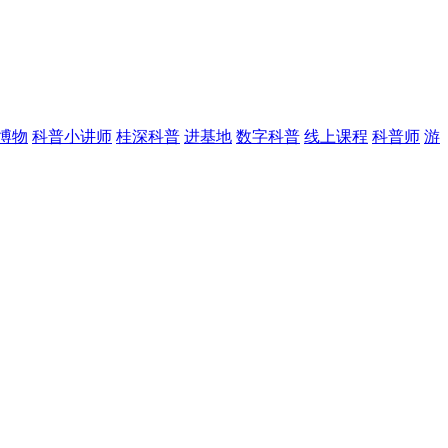
博物
科普小讲师
桂深科普
进基地
数字科普
线上课程
科普师
游