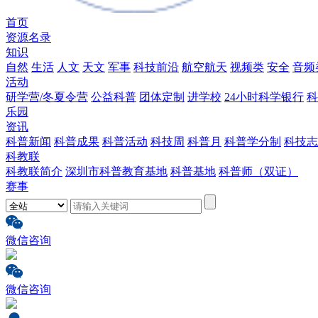
首页
资源名录
知识
自然
生活
人文
天文
军事
科技前沿
航空航天
视频类
安全
音频
活动
研学营/冬夏令营
公益科普
团体定制
进学校
24小时科学银行
科
乐园
资讯
科普新闻
科普成果
科普活动
科技周
科普月
科普学分制
科技志
科教联
科教联简介
深圳市科普教育基地
科普基地
科普师（双证）
赛事
微信咨询
微信咨询