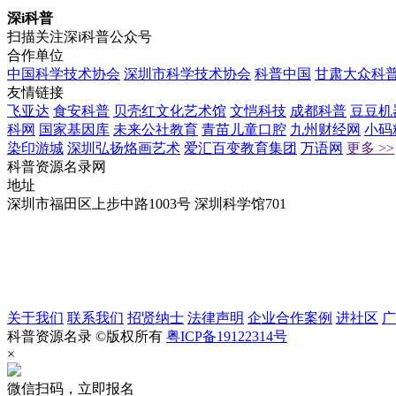
深i科普
扫描关注深i科普公众号
合作单位
中国科学技术协会
深圳市科学技术协会
科普中国
甘肃大众科
友情链接
飞亚达
食安科普
贝壳红文化艺术馆
文恺科技
成都科普
豆豆机
科网
国家基因库
未来公社教育
青苗儿童口腔
九州财经网
小码
染印游城
深圳弘扬烙画艺术
爱汇百变教育集团
万语网
更多 >>
科普资源名录网
地址
深圳市福田区上步中路1003号 深圳科学馆701
关于我们
联系我们
招贤纳士
法律声明
企业合作案例
进社区
广
科普资源名录 ©版权所有
粤ICP备19122314号
×
微信扫码，立即报名