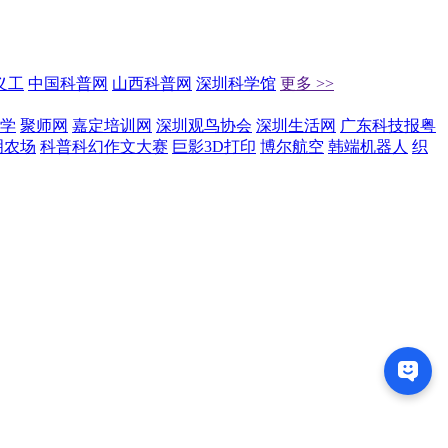
义工
中国科普网
山西科普网
深圳科学馆
更多 >>
学
聚师网
嘉定培训网
深圳观鸟协会
深圳生活网
广东科技报粤
明农场
科普科幻作文大赛
巨影3D打印
博尔航空
韩端机器人
织