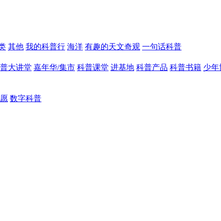
类
其他
我的科普行
海洋
有趣的天文奇观
一句话科普
普大讲堂
嘉年华/集市
科普课堂
进基地
科普产品
科普书籍
少年
愿
数字科普