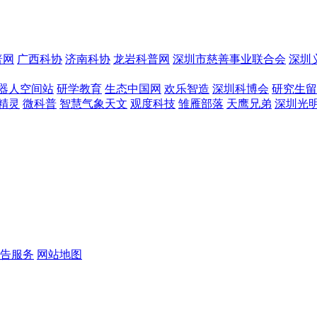
普网
广西科协
济南科协
龙岩科普网
深圳市慈善事业联合会
深圳
器人空间站
研学教育
生态中国网
欢乐智造
深圳科博会
研究生留
精灵
微科普
智慧气象天文
观度科技
雏雁部落
天鹰兄弟
深圳光
告服务
网站地图