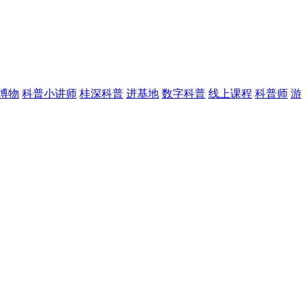
博物
科普小讲师
桂深科普
进基地
数字科普
线上课程
科普师
游