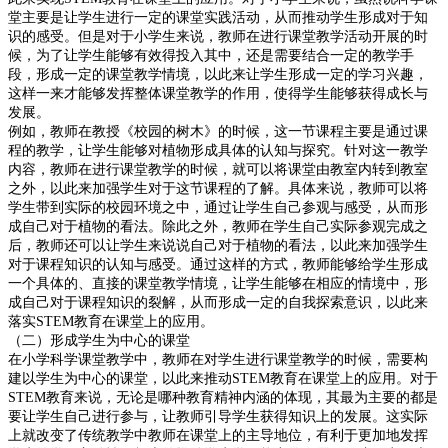
堂主要是让学生进行一定的课堂实践活动，从而推动学生形成对于知
识的感受。但是对于小学生来说，教师在进行课堂教学活动开展的时
候，为了让学生能够有效得投入其中，还是需要结合一定的教学手
段，形成一定的课堂教学情境，以此来让学生形成一定的学习兴趣，
这样一来才能够发挥整体课堂教学的作用，使得学生能够获得成长与
发展。
例如，教师在教授《校园的树木》的时候，这一节课程主要是通过课
程的教学，让学生能够对植物形成具体的认知与探究。针对这一教学
内容，教师在进行课堂教学的时候，就可以将课堂由教室内转到教室
之外，以此来加强学生对于这节课程的了解。具体来说，教师可以将
学生带到实际的校园环境之中，通过让学生自己参观与感受，从而形
成自己对于植物的看法。除此之外，教师在学生自己实际参观完成之
后，教师还可以让学生来说说自己对于植物的看法，以此来加强学生
对于课程知识的认知与感受。通过这样的方式，教师能够给学生形成
一个具体的、直接的课堂教学情境，让学生能够在相应的情境中，形
成自己对于课程知识的裂解，从而形成一定的自我探索意识，以此来
落实
STEM
教育在课堂上的应用。
（二）形成学生为中心的课堂
在小学科学课堂教学中，教师在对学生进行课堂教学的时候，需要构
建以学生为中心的课堂，以此来推动
STEM
教育在课堂上的应用。对于
STEM
教育来说，无论是哪种教育精神内涵的体现，其最为主要的都是
要让学生自己进行参与，让教师引导学生获得知识上的发展。这实
际
上就改变了传统教学中教师在课堂上的主导地位，有利于更加地发挥