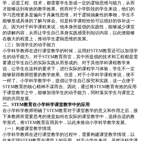
学，还是工程、技术，都需要学生形成一定的逻辑思维与能力，从而
才能够达到有效的教学效果。然而对于小学阶段的学生来说，他们的
学习思维更多是偏向于具象性思维，对于逻辑抽象性的事物，学生不
能够形成具体的了解与体会。但是科学课程恰恰可以很好的弥补这一
点。因为对于科学课程来说，他本身所提倡的实践性，能够减少课堂
的讲解内容，从而让学生自己亲身实践感受到知识内容，以此便能够
在极大的程度上，推动学生逻辑思维的发展。
（三）加强学生的动手能力
小学科学教师在进行课堂教学的时候，运用好
STEM
教育还可以加强学
生的动手能力。对于
STEM
教育而言，其中所提倡的技术和工程都是需
要通过学生自己的实际实践从而形成的。对于其他学科课程教学来
说，让学生在这样的要求下，进行实际的课程学习体验，学生不一定
能够获得教师想要的教学效果。但是，对于小学科学课程来说，便不
一样了。小学科学教学中，提倡让学生自己探究和实践，这一点便于
STEM
教育的核心精神不谋而合。因此，通过将
STEM
教育有效的应用
于课堂教学之中，能够加强学生的动手能力，同时落实学生与课堂之
间的共同发展。
二、
STEM
教育在小学科学课堂教学中的应用
在小学科学教师明确了
STEM
教育对于课堂教学的意义和作用之后，接
下来教师所需要思考的便是如何在实际的课堂教学中，选择合适的教
学形式，将
STEM
教育应用其中，以此来推动小学科学教学发展。
（一）构建课堂教学情境
小学科学教师在进行课堂教学的过程中，需要构建课堂教学情境，以
此来实现
STEM
教育在课堂上的应用。对于小学生来说，虽然说科学课