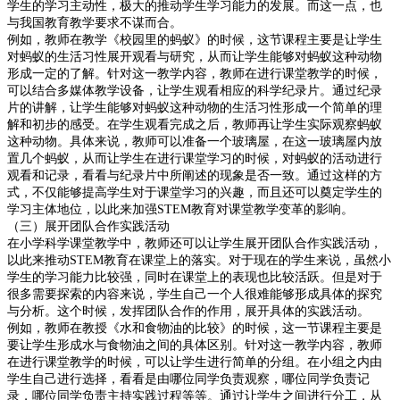
学生的学习主动性，极大的推动学生学习能力的发展。而这一点，也
与我国教育教学要求不谋而合。
例如，教师在教学《校园里的蚂蚁》的时候
，这节课程主要是让学生
对蚂蚁的生活习性展开观看与研究，从而让学生能够对蚂蚁这种动物
形成一定的了解。针对这一教学内容，教师在进行课堂教学的时候，
可以结合多媒体教学设备，让学生观看相应的科学纪录片。通过纪录
片的讲解，让学生能够对蚂蚁这种动物的生活习性形成一个简单的理
解和初步的感受。在学生观看完成之后，教师再让学生实际观察蚂蚁
这种动物。具体来说，教师可以准备一个玻璃屋，在这一玻璃屋内放
置几个蚂蚁，从而让学生在进行课堂学习的时候，对蚂蚁的活动进行
观看和记录，看看与纪录片中所阐述的现象是否一致。通过这样的方
式，不仅能够提高学生对于课堂学习的兴趣，而且还可以奠定学生的
学习主体地位，以此来加强
STEM
教育对课堂教学变革的影响。
（三）展开团队合作实践活动
在小学科学课堂教学中，教师还可以让学生展开团队合作实践活动，
以此来推动
STEM
教育在课堂上的落实。对于现在的学生来说，虽然小
学生的学习能力比较强，同时在课堂上的表现也比较活跃。但是对于
很多需要探索的内容来说，学生自己一个人很难能够形成具体的探究
与分析。这个时候，发挥团队合作的作用，展开具体的实践活动。
例如，教师在教授《水和食物油的比较》的时候，这一节课程主要是
要让学生形成水与食物油之间的具体区别。针对这一教学内容，教师
在进行课堂教学的时候，可以让学生进行简单的分组。在小组之内由
学生自己进行选择，看看是由哪位同学负责观察，哪位同学负责记
录，哪位同学负责主持实践过程等等。通过让学生之间进行分工，从