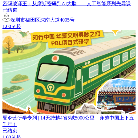
密码破译王：从摩斯密码到AI大脑——人工智能系列先导课
已结束
深圳市福田区深南大道4005号
1.00￥起
夏令营研学专列 | 14天跨越4省5城5000公里，穿越中国上下五
千年！
已结束
1.00￥起