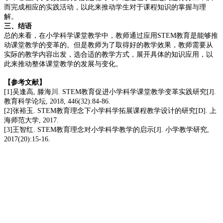
而完成相应的实践活动，以此来推动学生对于课程知识的掌握与理
解。
三、
结语
总的来看，在小学科学课堂教学中，教师通过应用
STEM
教育是能够推
动课堂教学的变革的。但是教师为了取得好的教学效果，教师需要从
实际的教学内容出发，选合适的教学方式，展开具体的知识应用，以
此来推动整体课堂教学的发展与变化。
【参考文献】
[1]
吴逢高
,
滕海川
. STEM
教育促进小学科学课堂教学变革实践研究
[J].
教育科学论坛
, 2018, 446(32):84-86.
[2]
张裕玉
. STEM
教育理念下小学科学拓展课程教学设计的研究
[D].
上
海师范大学
, 2017.
[3]
王智红
. STEM
教育理念对小学科学教学的启示
[J].
小学教学研究
,
2017(20):15-16.