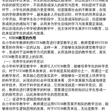
学阶段的学生来说，学生的知识基础比较薄弱，所以在进行
STEM
教育
内容的探究过程中，不容易形成深入的探究与思考。特别是对于实践
环节，小学生的推进能力更是薄弱。但是随着社会的不断发展，在现
在的学校课程教学中，越来越多人开始意识到，对学生的培养应该从
小学开始。即便学生在小学阶段中，无法形成深刻的认识，但是能够
形成初步的感知与了解，从而来为学生后续的学习与发展奠定基础。
所以在现在的小学学校课程教学中，也主张对学生展开
STEM
教育，以
此来促进学生的成长与发展。
一、
STEM
教育的作用
在小学科学教师利用
STEM
教育进行课堂教学之前，教师需要对
STEM
教育的作用有一定的认知，这样一来，才能够在实际的课堂教学设计
中，形成对于这种教学方式的重视，从而选择合适的教学形式，落实
STEM
教育在课堂上的应用。
（一）培养学生的科学意识
在小学科学课堂教学中，教师引入
STEM
教育，能够培养学生的科学意
识。对于
STEM
教育本身来说，科学就是其组成部分之一。而通过一定
的教学形式，将其核心思想落实其中，便能够在一定程度上培养学生
的科学意识。从现在的社会环境发展来看，其中发展最为迅速地便是
科学技术。而对于科学技术来说，它所体现就是一种科学意识。因
此，教师在进行课堂教学的时候，需要通过旧有的知识让学生形成一
定的探究意识，以此来推动学生的思想发展。
（二）促进学生逻辑思维的发展
在小学科学教学中，教师通过运用
STEM
教育展开相应的教学活动，能
够推动学生逻辑思维的发展。对于
STEM
教育来说，无论是数学、科