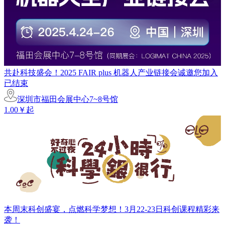
共赴科技盛会！2025 FAIR plus 机器人产业链接会诚邀您加入
已结束
深圳市福田会展中心7~8号馆
1.00￥起
本周末科创盛宴，点燃科学梦想！3月22-23日科创课程精彩来
袭！